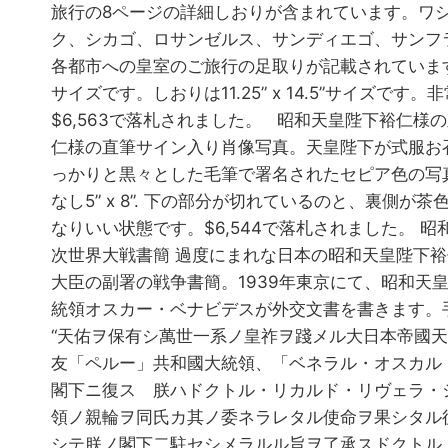
旅行の8ページの詳細しおりが含まれています。ワシン
ク、シカゴ、ロサンゼルス、サンディエゴ、サンフ
各都市への皇室のご旅行の足取りが記載されています。写真
サイズです。しおりは11.25” x 14.5”サイズです
$6,563で落札されました。 昭和天皇陛下裕仁様
仁様の直筆サイン入り肖像写真。天皇陛下が式服お
っかりと黒々とした毛筆で署名されたセピア色の写
なし5” x 8”. 下の部分が切れているのと、裏側が
なりいい状態です。$6,544で落札されました。 
次世界大戦書簡 過度にまれな日本の昭和天皇陛下
大臣の副署の戦争書簡。1939年東京にて、昭和天
統領オスカー・ベナビデスが外交文書を書きます。
“天佑ヲ保有シ萬世一系ノ皇祚ヲ踐メル大日本帝國天
友「ペルー」共和國大統領、「ベネラル・オスカル
閣下ニ復ス 朕ハドクトル・リカルド・リヴェラ・
領ノ親輪ヲ同氏カ其ノ委ネラレタル使命ヲ果シタル
シテ朕ノ閣下二駐セシメラルル旨ヲ了承スドクトル