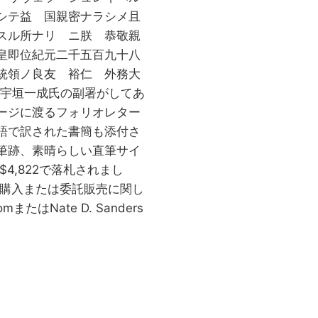
シテ益 国親密ナラシメ且
ル所ナリ ニ朕 恭敬親
皇即位紀元二千五百九十八
統領ノ良友 裕仁 外務大
て宇垣一成氏の副署がしてあ
ージに渡るフォリオレター
語で訳された書簡も添付さ
筆跡、素晴らしい直筆サイ
4,822で落札されまし
ご購入または委託販売に関し
om
またはNate D. Sanders