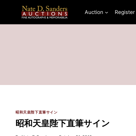
Skip
to
Auction
Register
content
昭和天皇陛下直筆サイン
昭和天皇陛下直筆サイン