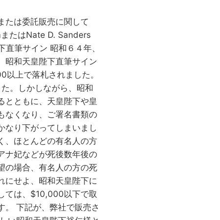
または委託販売に関して
m
またはNate D. Sanders
天皇陛下直筆サイン 昭和６４年、
、昭和天皇陛下直筆サイン
00以上で落札されました。
げました。しかしながら、昭和
るとともに、天皇陛下や皇
もなくなり、ご署名書類の
かなり下がってしまいまし
く、ほとんどの有名人の方
アナ妃などが死後数年後の
望の場合、有名人の方の死
れにせよ、昭和天皇陛下に
は、$10,000以下で取
す。 下記が、弊社で販売さ