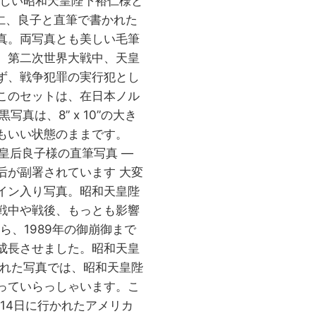
珍しい昭和天皇陛下裕仁様と
 裕仁、良子と直筆で書かれた
真。両写真とも美しい毛筆
、第二次世界大戦中、天皇
ず、戦争犯罪の実行犯とし
このセットは、在日本ノル
黒写真は、8” x 10”の大き
もいい状態のままです。
、皇后良子様の直筆写真 —
后が副署されています 大変
イン入り写真。昭和天皇陛
戦中や戦後、もっとも影響
ら、1989年の御崩御まで
成長させました。昭和天皇
された写真では、昭和天皇陛
っていらっしゃいます。こ
月14日に行かれたアメリカ