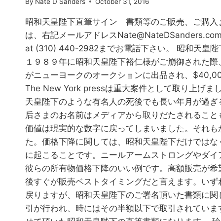
By
Nate D Sanders
October 31, 2016
昭和天皇陛下直筆サイン 書類等のご販売、ご購入
は、右記メールアドレス
Nate@NateDSanders.co
at (310) 440-2982までお電話下さい。 昭和
１９８９年に昭和天皇陛下裕仁様がご崩御された際
がニューヨークのオークションに出品され、$40,0
The New York pressは重大案件として取り上
天皇陛下のような有名人の死後でも長い年月が過ぎ
后さまのお名前はメディアから取りだたされること
価値は現実的な数字に戻ってしまいました。それも
た。価格下降に関しては、昭和天皇陛下だけではな
に起こることです。ニールアームストロングやダイ
彼らの所有物価格下降のいい例です。高額販売が希
後すぐが販売ベストタイミングだと言えます。いず
戻りますが、昭和天皇陛下のご署名頂いた書類に関して
引が行われ、時にはその半額以下で取引されていま