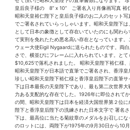
せて頂いた昭和天皇陛下の直筆書類になります。 
皇后良子様の 8” x 10” ご署名入り肖像画写真
昭和天皇裕仁陛下と皇后良子様のお二人のセット写
でご署名されていらっしゃいます。昭和天皇陛下は
として日本の象徴として存在いていたのにも関わら
て実刑を免れたため悪名高い存在となっています。
ウェー大使Eigil Nygaardに送られたものです。両白
さで、横並びにフレームに入れられています。とて
$10,625で落札されました。 昭和天皇陛下裕仁様
昭和天皇陛下が日本語で直筆でご署名され、香淳皇
珍しい昭和天皇陛下裕仁様と香淳皇后陛下の直筆サ
下は日本最長の天皇陛下であり、最も第二次世界大
力ある支配的な存在でした。1926年に即位されてか
の間、昭和天皇陛下は日本を経済大国世界第２位に
陛下と香淳皇后陛下の洗練された日本文字で 署名
下は、最高位に当たる菊紋章のメダルをお召しにな
のロットには、両陛下が1975年の9月30日から10