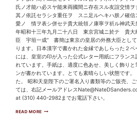
氏ノ才能ハ必スヤ能来両國間ニ存在スル友誼交情ヲ
其ノ依託セラシタ重任ヲ スニ足ルヘキハ朕ノ確信ス
愛ノ 情ヲ表シ併セテ貴大統領ノ康寧ヲ祈ル神武天
年昭和十三年九月二十八日 東京宮城ニ於テ 貴大
臣 宇垣一成” 書簡は東京の皇居の外務大臣とし
ります。日本漢字で書かれた金縁であしらった２ペ
には、皇室の印が入った公式レター用紙にフランス
れています。手紙は、適度に色あせ、美しく飾りと
ンが書かれています。とても素晴らしい状態です。 $
た。 昭和天皇陛下のご署名入り書類等のご販売、
ては、右記メールアドレス
Nate@NateDSanders.c
at (310) 440-2982までお電話下さい。
昭
READ MORE
和
天
皇
陛