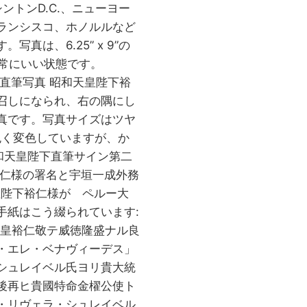
トンD.C.、ニューヨー
ランシスコ、ホノルルなど
は、6.25” x 9”の
。非常にいい状態です。
の直筆写真 昭和天皇陛下裕
召しになられ、右の隅にし
真です。写真サイズはツヤ
茶色く変色していますが、か
昭和天皇陛下直筆サイン第二
裕仁様の署名と宇垣一成外務
皇陛下裕仁様が ペルー大
手紙はこう綴られています:
皇裕仁敬テ威徳隆盛ナル良
・エレ・ベナヴィーデス」
シュレイベル氏ヨリ貴大統
後再ヒ貴國特命金櫂公使ト
・リヴェラ・シュレイベル